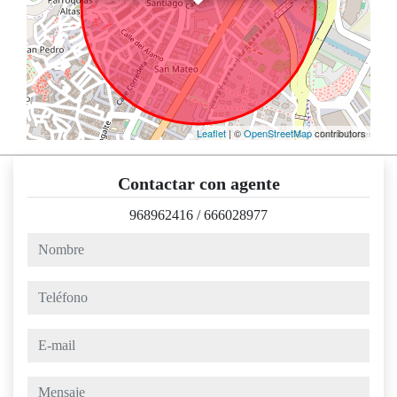
Leaflet
| ©
OpenStreetMap
contributors
Contactar con agente
968962416
/
666028977
nombre
teléfono
e-mail
mensaje