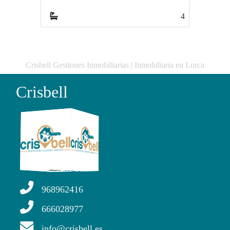
4
2
Crisbell Gestiones Inmobiliarias | Inmobiliaria en Lorca
Crisbell
968962416
666028977
info@crisbell.es