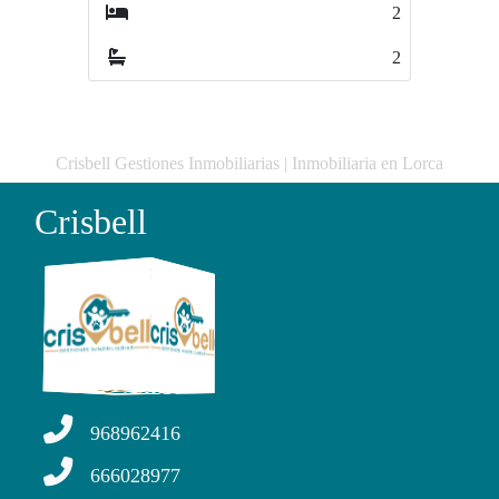
2
4
2
2
Crisbell Gestiones Inmobiliarias | Inmobiliaria en Lorca
Crisbell
968962416
666028977