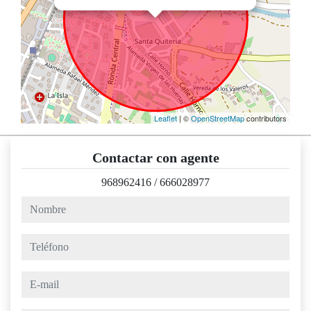
Leaflet
| ©
OpenStreetMap
contributors
Contactar con agente
968962416
/
666028977
nombre
teléfono
e-mail