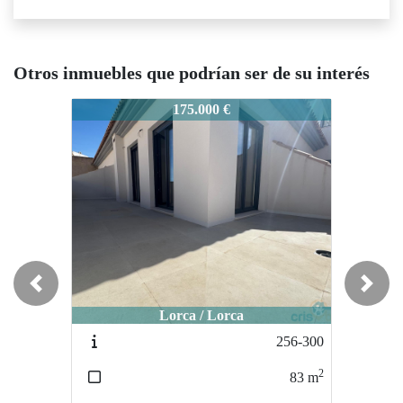
Otros inmuebles que podrían ser de su interés
4-386
334-386
334-386
175.000 €
199.000 €
Previous
Next
Lorca / Lorca
Lorca / Lorca
256-300
292-303
2
2
83
m
154
m