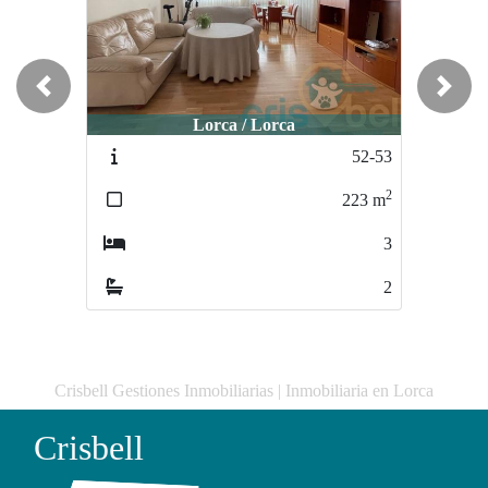
Previous
Next
Lorca / Lorca
Lorca / Lorca
52-53
256-300
2
2
223
m
83
m
3
2
2
2
Crisbell Gestiones Inmobiliarias | Inmobiliaria en Lorca
Crisbell