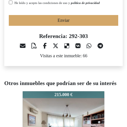
He leído y acepto las condiciones de uso y
política de privacidad
Enviar
Referencia: 292-303
Visitas a este inmueble: 66
Otros inmuebles que podrían ser de su interés
92-303
292-303
292-303
215.000 €
175.000 €