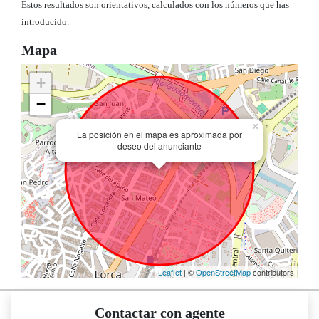
Estos resultados son orientativos, calculados con los números que has
introducido.
Mapa
+
−
×
La posición en el mapa es aproximada por
deseo del anunciante
Leaflet
| ©
OpenStreetMap
contributors
Contactar con agente