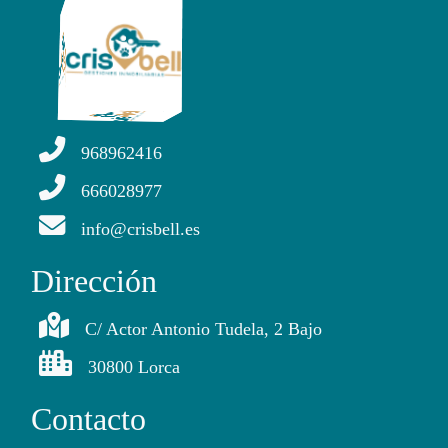
968962416
666028977
info@crisbell.es
Dirección
C/ Actor Antonio Tudela, 2 Bajo
30800 Lorca
Contacto