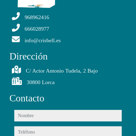
968962416
666028977
info@crisbell.es
Dirección
C/ Actor Antonio Tudela, 2 Bajo
30800 Lorca
Contacto
nombre
teléfono