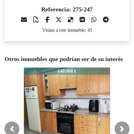
Referencia: 275-247
Visitas a este inmueble: 45
Otros inmuebles que podrían ser de su interés
75-247
275-247
275-247
140.000 €
115.000 €
Previous
Next